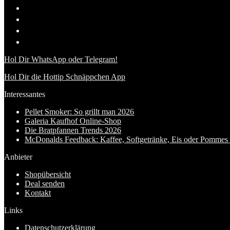
Hol Dir WhatsApp oder Telegram!
Hol Dir die Hottip Schnäppchen App
Interessantes
Pellet Smoker: So grillt man 2026
Galeria Kaufhof Online-Shop
Die Bratpfannen Trends 2026
McDonalds Feedback: Kaffee, Softgetränke, Eis oder Pommes f
Anbieter
Shopübersicht
Deal senden
Kontakt
Links
Datenschutzerklärung