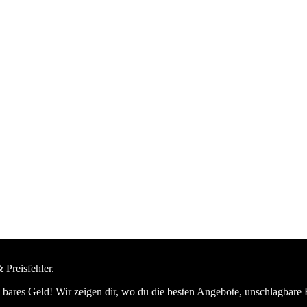
 Preisfehler.
bares Geld! Wir zeigen dir, wo du die besten Angebote, unschlagbare 