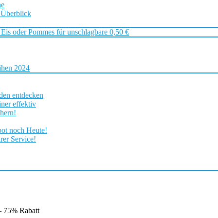
ne
 Überblick
 Eis oder Pommes für unschlagbare 0,50 €
ihen 2024
rden entdecken
ner effektiv
chern!
bot noch Heute!
rer Service!
 – 75% Rabatt