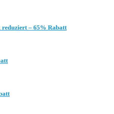
 reduziert – 65% Rabatt
att
batt