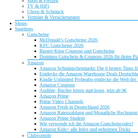
Sport & Freizeit
TV & HiFi
Uhren & Schmuck
Verträge & Versicherungen
Shops
Spartipps
Gutscheine
McDonald’s Gutscheine 2026
KFC Gutscheine 2026
Burger King Coupons und Gutscheine
Dominos Gutschein & Coupons 2026 für deine Piz
Amazon
Amazon Schnäppchenmarkt: Die 6 besten Tipps f
Entdecke die Amazon Warehouse Deals Deutschl
Kindle Unlimited Probeabo entdecke die Welt der
Amazon Coupons
Audible, Bücher hören statt lesen, jetzt ab 0€
Amazon Prime
Prime Video Channels
Amazon Fresh in Deutschland 2026
Amazon Ratenzahlung und Monatliche Rechnung: D
Amazon Prime Student
Wie verwende ich die Amazon Gutscheincodes?
Amazon Kids+ alle Infos und geheimen Tricks
Clubvorteile