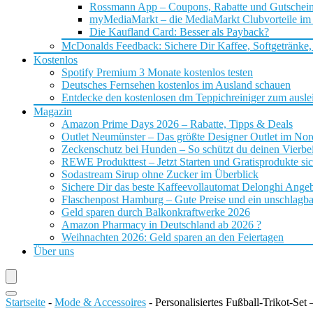
Rossmann App – Coupons, Rabatte und Gutschei
myMediaMarkt – die MediaMarkt Clubvorteile im
Die Kaufland Card: Besser als Payback?
McDonalds Feedback: Sichere Dir Kaffee, Softgetränke,
Kostenlos
Spotify Premium 3 Monate kostenlos testen
Deutsches Fernsehen kostenlos im Ausland schauen
Entdecke den kostenlosen dm Teppichreiniger zum ausle
Magazin
Amazon Prime Days 2026 – Rabatte, Tipps & Deals
Outlet Neumünster – Das größte Designer Outlet im No
Zeckenschutz bei Hunden – So schützt du deinen Vierbei
REWE Produkttest – Jetzt Starten und Gratisprodukte si
Sodastream Sirup ohne Zucker im Überblick
Sichere Dir das beste Kaffeevollautomat Delonghi Ange
Flaschenpost Hamburg – Gute Preise und ein unschlagba
Geld sparen durch Balkonkraftwerke 2026
Amazon Pharmacy in Deutschland ab 2026 ?
Weihnachten 2026: Geld sparen an den Feiertagen
Über uns
Startseite
-
Mode & Accessoires
-
Personalisiertes Fußball-Trikot-Set