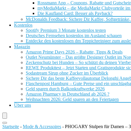
Rossmann App – Coupons, Rabatte und Gutschei
myMediaMarkt – die MediaMarkt Clubvorteile im
Die Kaufland Card: Besser als Payback?
McDonalds Feedback: Sichere Dir Kaffee, Softgetränke,
Kostenlos
Spotify Premium 3 Monate kostenlos testen
Deutsches Fernsehen kostenlos im Ausland schauen
Entdecke den kostenlosen dm Teppichreiniger zum ausle
Magazin
Amazon Prime Days 2026 – Rabatte, Tipps & Deals
Outlet Neumünster – Das größte Designer Outlet im No
Zeckenschutz bei Hunden – So schützt du deinen Vierbei
REWE Produkttest – Jetzt Starten und Gratisprodukte si
Sodastream Sirup ohne Zucker im Überblick
Sichere Dir das beste Kaffeevollautomat Delonghi Ange
Flaschenpost Hamburg – Gute Preise und ein unschlagba
Geld sparen durch Balkonkraftwerke 2026
Amazon Pharmacy in Deutschland ab 2026 ?
Weihnachten 2026: Geld sparen an den Feiertagen
Über uns
Startseite
-
Mode & Accessoires
-
PHOGARY Stulpen für Damen – 3