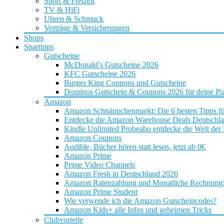
Sport & Freizeit
TV & HiFi
Uhren & Schmuck
Verträge & Versicherungen
Shops
Spartipps
Gutscheine
McDonald’s Gutscheine 2026
KFC Gutscheine 2026
Burger King Coupons und Gutscheine
Dominos Gutschein & Coupons 2026 für deine Piz
Amazon
Amazon Schnäppchenmarkt: Die 6 besten Tipps f
Entdecke die Amazon Warehouse Deals Deutschl
Kindle Unlimited Probeabo entdecke die Welt der
Amazon Coupons
Audible, Bücher hören statt lesen, jetzt ab 0€
Amazon Prime
Prime Video Channels
Amazon Fresh in Deutschland 2026
Amazon Ratenzahlung und Monatliche Rechnung: D
Amazon Prime Student
Wie verwende ich die Amazon Gutscheincodes?
Amazon Kids+ alle Infos und geheimen Tricks
Clubvorteile