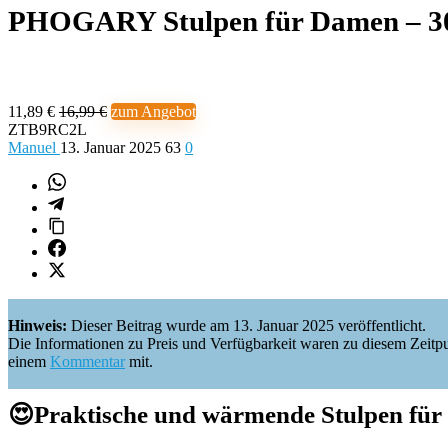
PHOGARY Stulpen für Damen – 3
11,89 €
16,99 €
zum Angebot
ZTB9RC2L
Manuel
13. Januar 2025
63
0
Hinweis:
Dieser Beitrag wurde am 13. Januar 2025 veröffentlicht.
Die Informationen zu Preis und Verfügbarkeit waren zu diesem Zeitpunkt 
einem
Kommentar
mit.
😍
Praktische und wärmende Stulpen für