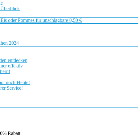
ne
 Überblick
 Eis oder Pommes für unschlagbare 0,50 €
ihen 2024
rden entdecken
ner effektiv
chern!
bot noch Heute!
rer Service!
0% Rabatt