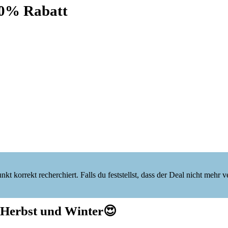
0% Rabatt
korrekt recherchiert. Falls du feststellst, dass der Deal nicht mehr verf
 Herbst und Winter
😍