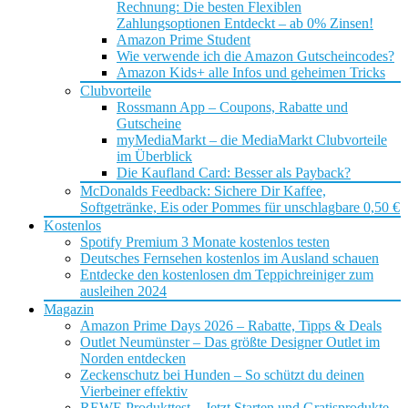
Rechnung: Die besten Flexiblen
Zahlungsoptionen Entdeckt – ab 0% Zinsen!
Amazon Prime Student
Wie verwende ich die Amazon Gutscheincodes?
Amazon Kids+ alle Infos und geheimen Tricks
Clubvorteile
Rossmann App – Coupons, Rabatte und
Gutscheine
myMediaMarkt – die MediaMarkt Clubvorteile
im Überblick
Die Kaufland Card: Besser als Payback?
McDonalds Feedback: Sichere Dir Kaffee,
Softgetränke, Eis oder Pommes für unschlagbare 0,50 €
Kostenlos
Spotify Premium 3 Monate kostenlos testen
Deutsches Fernsehen kostenlos im Ausland schauen
Entdecke den kostenlosen dm Teppichreiniger zum
ausleihen 2024
Magazin
Amazon Prime Days 2026 – Rabatte, Tipps & Deals
Outlet Neumünster – Das größte Designer Outlet im
Norden entdecken
Zeckenschutz bei Hunden – So schützt du deinen
Vierbeiner effektiv
REWE Produkttest – Jetzt Starten und Gratisprodukte