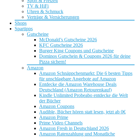
Sport & Freizeit
TV & HiFi
Uhren & Schmuck
Verträge & Versicherungen
Shops
Spartipps
Gutscheine
McDonald’s Gutscheine 2026
KFC Gutscheine 2026
Burger King Coupons und Gutscheine
Dominos Gutschein & Coupons 2026 für deine
Pizza sichern!
Amazon
Amazon Schnäppchenmarkt: Die 6 besten Tipps
für unschlagbare Angebote auf Amazon
Entdecke die Amazon Warehouse Deals
Deutschland (Amazon Retourenkauf)
Kindle Unlimited Probeabo entdecke die Welt
der Bücher
Amazon Coupons
Audible, Bücher hören statt lesen, jetzt ab 0€
Amazon Prime
Prime Video Channels
Amazon Fresh in Deutschland 2026
Amazon Ratenzahlung und Monatliche