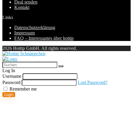
Deal senden
Kontakt
Links
Datenschutzerklärung
Impressum
FAQ – Interessantes über hottip
2026 Hottip GmbH. All rights reserved.
Log In
Username
Password
Lost Password?
Remember me
Login