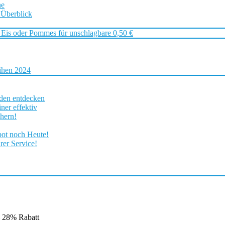
ne
 Überblick
 Eis oder Pommes für unschlagbare 0,50 €
ihen 2024
rden entdecken
ner effektiv
chern!
bot noch Heute!
rer Service!
– 28% Rabatt