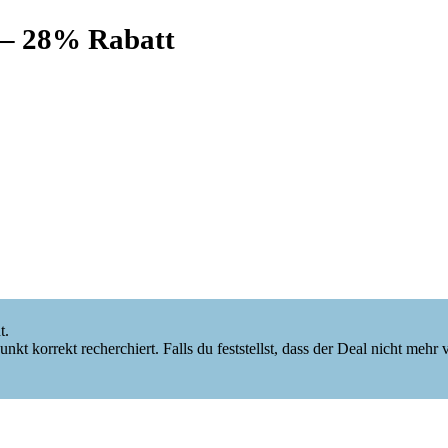
 – 28% Rabatt
t.
 korrekt recherchiert. Falls du feststellst, dass der Deal nicht mehr verf