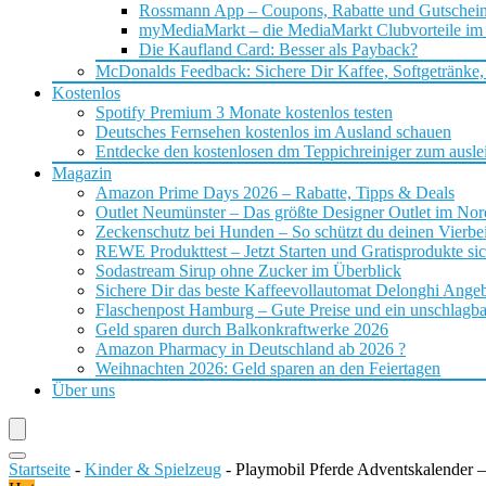
Rossmann App – Coupons, Rabatte und Gutschei
myMediaMarkt – die MediaMarkt Clubvorteile im
Die Kaufland Card: Besser als Payback?
McDonalds Feedback: Sichere Dir Kaffee, Softgetränke,
Kostenlos
Spotify Premium 3 Monate kostenlos testen
Deutsches Fernsehen kostenlos im Ausland schauen
Entdecke den kostenlosen dm Teppichreiniger zum ausle
Magazin
Amazon Prime Days 2026 – Rabatte, Tipps & Deals
Outlet Neumünster – Das größte Designer Outlet im No
Zeckenschutz bei Hunden – So schützt du deinen Vierbei
REWE Produkttest – Jetzt Starten und Gratisprodukte si
Sodastream Sirup ohne Zucker im Überblick
Sichere Dir das beste Kaffeevollautomat Delonghi Ange
Flaschenpost Hamburg – Gute Preise und ein unschlagba
Geld sparen durch Balkonkraftwerke 2026
Amazon Pharmacy in Deutschland ab 2026 ?
Weihnachten 2026: Geld sparen an den Feiertagen
Über uns
Startseite
-
Kinder & Spielzeug
-
Playmobil Pferde Adventskalender 