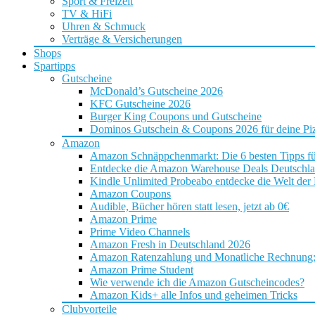
Sport & Freizeit
TV & HiFi
Uhren & Schmuck
Verträge & Versicherungen
Shops
Spartipps
Gutscheine
McDonald’s Gutscheine 2026
KFC Gutscheine 2026
Burger King Coupons und Gutscheine
Dominos Gutschein & Coupons 2026 für deine Piz
Amazon
Amazon Schnäppchenmarkt: Die 6 besten Tipps f
Entdecke die Amazon Warehouse Deals Deutschl
Kindle Unlimited Probeabo entdecke die Welt der
Amazon Coupons
Audible, Bücher hören statt lesen, jetzt ab 0€
Amazon Prime
Prime Video Channels
Amazon Fresh in Deutschland 2026
Amazon Ratenzahlung und Monatliche Rechnung: D
Amazon Prime Student
Wie verwende ich die Amazon Gutscheincodes?
Amazon Kids+ alle Infos und geheimen Tricks
Clubvorteile