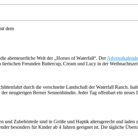
mit dem
die abenteuerliche Welt der „Horses of Waterfall“. Der
Advenstkalende
ren tierischen Freunden Buttercup, Cream und Lucy in der Weihnachtszei
tenfahrt durch die verschneite Landschaft der Waterfall Ranch. Isabella
 der neugierigen Berner Sennenhündin. Jeder Tag offenbart ein neues D
ren und Zubehörteile sind in Größe und Haptik altersgerecht und laden
der besonders für Kinder ab 4 Jahren geeignet ist. Die tägliche Überras