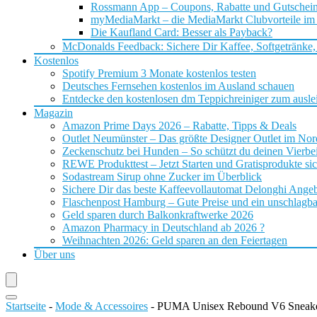
Rossmann App – Coupons, Rabatte und Gutschei
myMediaMarkt – die MediaMarkt Clubvorteile im
Die Kaufland Card: Besser als Payback?
McDonalds Feedback: Sichere Dir Kaffee, Softgetränke,
Kostenlos
Spotify Premium 3 Monate kostenlos testen
Deutsches Fernsehen kostenlos im Ausland schauen
Entdecke den kostenlosen dm Teppichreiniger zum ausle
Magazin
Amazon Prime Days 2026 – Rabatte, Tipps & Deals
Outlet Neumünster – Das größte Designer Outlet im No
Zeckenschutz bei Hunden – So schützt du deinen Vierbei
REWE Produkttest – Jetzt Starten und Gratisprodukte si
Sodastream Sirup ohne Zucker im Überblick
Sichere Dir das beste Kaffeevollautomat Delonghi Ange
Flaschenpost Hamburg – Gute Preise und ein unschlagba
Geld sparen durch Balkonkraftwerke 2026
Amazon Pharmacy in Deutschland ab 2026 ?
Weihnachten 2026: Geld sparen an den Feiertagen
Über uns
Startseite
-
Mode & Accessoires
-
PUMA Unisex Rebound V6 Sneake