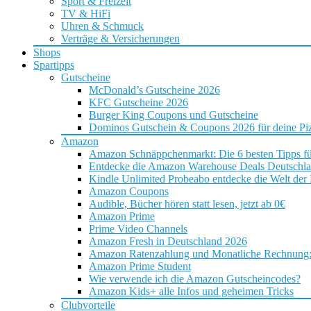
Sport & Freizeit
TV & HiFi
Uhren & Schmuck
Verträge & Versicherungen
Shops
Spartipps
Gutscheine
McDonald’s Gutscheine 2026
KFC Gutscheine 2026
Burger King Coupons und Gutscheine
Dominos Gutschein & Coupons 2026 für deine Piz
Amazon
Amazon Schnäppchenmarkt: Die 6 besten Tipps f
Entdecke die Amazon Warehouse Deals Deutschl
Kindle Unlimited Probeabo entdecke die Welt der
Amazon Coupons
Audible, Bücher hören statt lesen, jetzt ab 0€
Amazon Prime
Prime Video Channels
Amazon Fresh in Deutschland 2026
Amazon Ratenzahlung und Monatliche Rechnung: D
Amazon Prime Student
Wie verwende ich die Amazon Gutscheincodes?
Amazon Kids+ alle Infos und geheimen Tricks
Clubvorteile