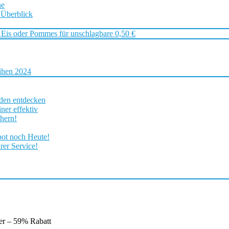
ne
 Überblick
 Eis oder Pommes für unschlagbare 0,50 €
ihen 2024
rden entdecken
ner effektiv
chern!
bot noch Heute!
rer Service!
r – 59% Rabatt