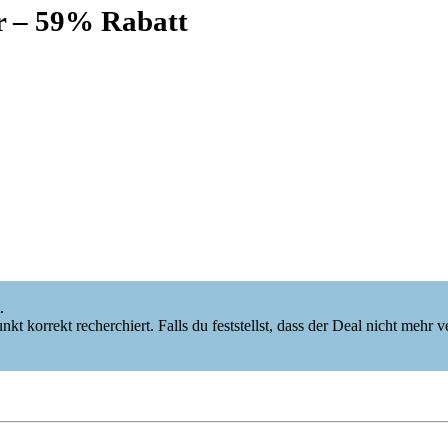
 – 59% Rabatt
.
korrekt recherchiert. Falls du feststellst, dass der Deal nicht mehr verf