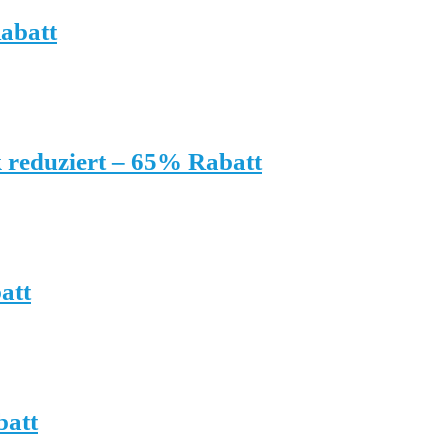
abatt
 reduziert – 65% Rabatt
att
batt