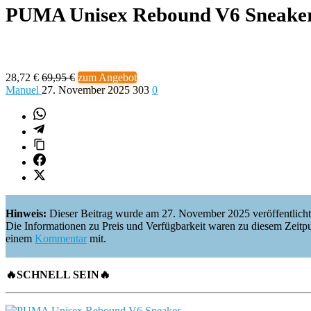
PUMA Unisex Rebound V6 Sneaker
28,72 €
69,95 €
zum Angebot
Manuel
27. November 2025
303
0
Hinweis:
Dieser Beitrag wurde am 27. November 2025 veröffentlicht
Die Informationen zu Preis und Verfügbarkeit waren zu diesem Zeitpunkt 
einem
Kommentar
mit.
🔥
SCHNELL SEIN
🔥