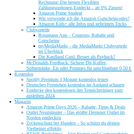
Rechnung: Die besten Flexiblen
Zahlungsoptionen Entdeckt – ab 0% Zinsen!
Amazon Prime Student
Wie verwende ich die Amazon Gutscheincodes?
Amazon Kids+ alle Infos und geheimen Tricks
Clubvorteile
Rossmann App – Coupons, Rabatte und
Gutscheine
myMediaMarkt – die MediaMarkt Clubvorteile
im Überblick
Die Kaufland Card: Besser als Payback?
McDonalds Feedback: Sichere Dir Kaffee,
Softgetränke, Eis oder Pommes für unschlagbare 0,50 €
Kostenlos
Spotify Premium 3 Monate kostenlos testen
Deutsches Fernsehen kostenlos im Ausland schauen
Entdecke den kostenlosen dm Teppichreiniger zum
ausleihen 2024
Magazin
Amazon Prime Days 2026 – Rabatte, Tipps & Deals
Outlet Neumünster – Das größte Designer Outlet im
Norden entdecken
Zeckenschutz bei Hunden – So schützt du deinen
Vierbeiner effektiv
REWE Produkttest – Jetzt Starten und Gratisprodukte