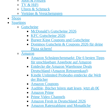
Sport & Freizeit
TV & HiFi
Uhren & Schmuck
Verträge & Versicherungen
Shops
Spartipps
Gutscheine
McDonald’s Gutscheine 2026
KFC Gutscheine 2026
Burger King Coupons und Gutscheine
Dominos Gutschein & Coupons 2026 für deine
Pizza sichern!
Amazon
Amazon Schnäppchenmarkt: Die 6 besten Tipps
für unschlagbare Angebote auf Amazon
Entdecke die Amazon Warehouse Deals
Deutschland (Amazon Retourenkauf)
Kindle Unlimited Probeabo entdecke die Welt
der Bücher
Amazon Coupons
Audible, Bücher hören statt lesen, jetzt ab 0€
Amazon Prime
Prime Video Channels
Amazon Fresh in Deutschland 2026
Amazon Ratenzahlung und Monatliche