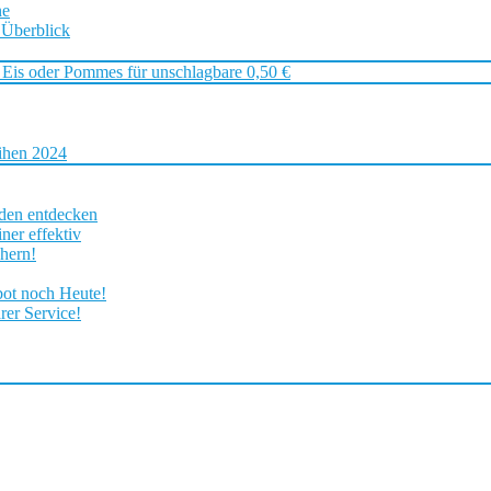
ne
 Überblick
 Eis oder Pommes für unschlagbare 0,50 €
ihen 2024
rden entdecken
ner effektiv
chern!
bot noch Heute!
rer Service!