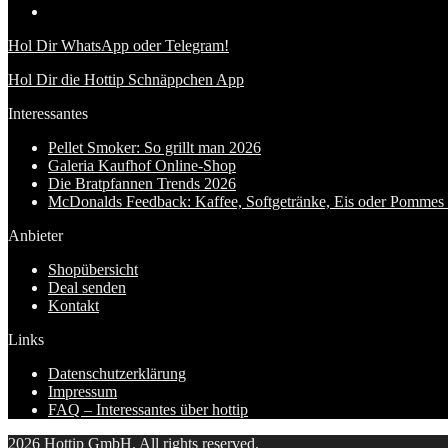
Hol Dir WhatsApp oder Telegram!
Hol Dir die Hottip Schnäppchen App
Interessantes
Pellet Smoker: So grillt man 2026
Galeria Kaufhof Online-Shop
Die Bratpfannen Trends 2026
McDonalds Feedback: Kaffee, Softgetränke, Eis oder Pommes f
Anbieter
Shopübersicht
Deal senden
Kontakt
Links
Datenschutzerklärung
Impressum
FAQ – Interessantes über hottip
2026 Hottip GmbH. All rights reserved.