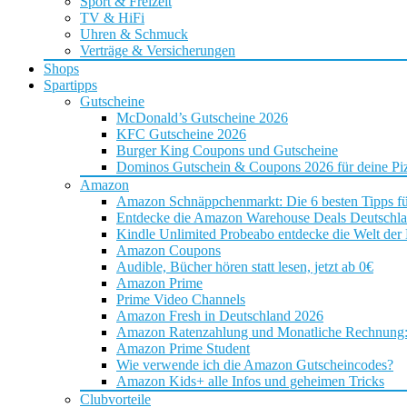
Sport & Freizeit
TV & HiFi
Uhren & Schmuck
Verträge & Versicherungen
Shops
Spartipps
Gutscheine
McDonald’s Gutscheine 2026
KFC Gutscheine 2026
Burger King Coupons und Gutscheine
Dominos Gutschein & Coupons 2026 für deine Piz
Amazon
Amazon Schnäppchenmarkt: Die 6 besten Tipps f
Entdecke die Amazon Warehouse Deals Deutschl
Kindle Unlimited Probeabo entdecke die Welt der
Amazon Coupons
Audible, Bücher hören statt lesen, jetzt ab 0€
Amazon Prime
Prime Video Channels
Amazon Fresh in Deutschland 2026
Amazon Ratenzahlung und Monatliche Rechnung: D
Amazon Prime Student
Wie verwende ich die Amazon Gutscheincodes?
Amazon Kids+ alle Infos und geheimen Tricks
Clubvorteile