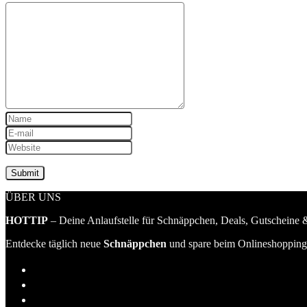
ÜBER UNS
HOTTIP
– Deine Anlaufstelle für Schnäppchen, Deals, Gutscheine &
Entdecke täglich neue
Schnäppchen
und spare beim Onlineshopping 