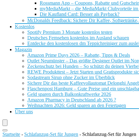
Rossmann App – Coupons, Rabatte und Gutschei
myMediaMarkt – die MediaMarkt Clubvorteile im
Die Kaufland Card: Besser als Payback?
McDonalds Feedback: Sichere Dir Kaffee, Softgetränke,
Kostenlos
Spotify Premium 3 Monate kostenlos testen
Deutsches Fernsehen kostenlos im Ausland schauen
Entdecke den kostenlosen dm Teppichreiniger zum ausle
Magazin
Amazon Prime Days 2026 – Rabatte, Tipps & Deals
Outlet Neumünster – Das größte Designer Outlet im No
Zeckenschutz bei Hunden – So schützt du deinen Vierbei
REWE Produkttest – Jetzt Starten und Gratisprodukte si
Sodastream Sirup ohne Zucker im Überblick
Sichere Dir das beste Kaffeevollautomat Delonghi Ange
Flaschenpost Hamburg – Gute Preise und ein unschlagba
Geld sparen durch Balkonkraftwerke 2026
Amazon Pharmacy in Deutschland ab 2026 ?
Weihnachten 2026: Geld sparen an den Feiertagen
Über uns
Startseite
-
Schlafanzug-Set für Jungen
-
Schlafanzug-Set für Jungen