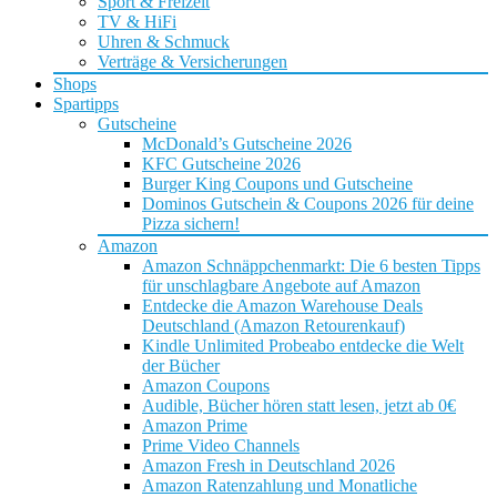
Sport & Freizeit
TV & HiFi
Uhren & Schmuck
Verträge & Versicherungen
Shops
Spartipps
Gutscheine
McDonald’s Gutscheine 2026
KFC Gutscheine 2026
Burger King Coupons und Gutscheine
Dominos Gutschein & Coupons 2026 für deine
Pizza sichern!
Amazon
Amazon Schnäppchenmarkt: Die 6 besten Tipps
für unschlagbare Angebote auf Amazon
Entdecke die Amazon Warehouse Deals
Deutschland (Amazon Retourenkauf)
Kindle Unlimited Probeabo entdecke die Welt
der Bücher
Amazon Coupons
Audible, Bücher hören statt lesen, jetzt ab 0€
Amazon Prime
Prime Video Channels
Amazon Fresh in Deutschland 2026
Amazon Ratenzahlung und Monatliche