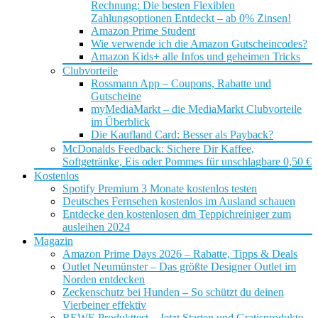
Rechnung: Die besten Flexiblen
Zahlungsoptionen Entdeckt – ab 0% Zinsen!
Amazon Prime Student
Wie verwende ich die Amazon Gutscheincodes?
Amazon Kids+ alle Infos und geheimen Tricks
Clubvorteile
Rossmann App – Coupons, Rabatte und
Gutscheine
myMediaMarkt – die MediaMarkt Clubvorteile
im Überblick
Die Kaufland Card: Besser als Payback?
McDonalds Feedback: Sichere Dir Kaffee,
Softgetränke, Eis oder Pommes für unschlagbare 0,50 €
Kostenlos
Spotify Premium 3 Monate kostenlos testen
Deutsches Fernsehen kostenlos im Ausland schauen
Entdecke den kostenlosen dm Teppichreiniger zum
ausleihen 2024
Magazin
Amazon Prime Days 2026 – Rabatte, Tipps & Deals
Outlet Neumünster – Das größte Designer Outlet im
Norden entdecken
Zeckenschutz bei Hunden – So schützt du deinen
Vierbeiner effektiv
REWE Produkttest – Jetzt Starten und Gratisprodukte