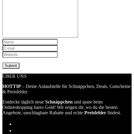
ÜBER UNS
HOTTIP
– Deine Anlaufstelle für Schnäppchen, Deals, Gutscheine
& Preisfehler.
Entdecke täglich neue
Schnäppchen
und spare beim
Onlineshopping bares Geld! Wir zeigen dir, wo du die besten
Angebote, unschlagbare Rabatte und echte
Preisfehler
findest.