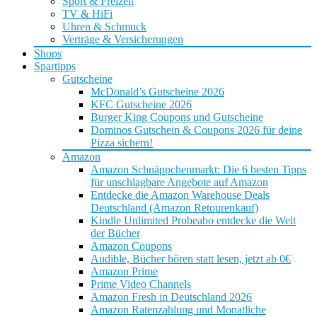
Sport & Freizeit
TV & HiFi
Uhren & Schmuck
Verträge & Versicherungen
Shops
Spartipps
Gutscheine
McDonald’s Gutscheine 2026
KFC Gutscheine 2026
Burger King Coupons und Gutscheine
Dominos Gutschein & Coupons 2026 für deine
Pizza sichern!
Amazon
Amazon Schnäppchenmarkt: Die 6 besten Tipps
für unschlagbare Angebote auf Amazon
Entdecke die Amazon Warehouse Deals
Deutschland (Amazon Retourenkauf)
Kindle Unlimited Probeabo entdecke die Welt
der Bücher
Amazon Coupons
Audible, Bücher hören statt lesen, jetzt ab 0€
Amazon Prime
Prime Video Channels
Amazon Fresh in Deutschland 2026
Amazon Ratenzahlung und Monatliche