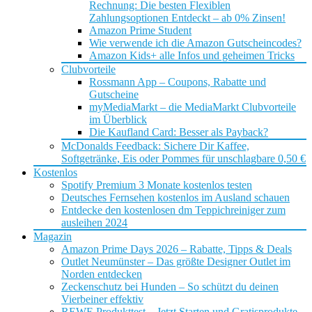
Rechnung: Die besten Flexiblen
Zahlungsoptionen Entdeckt – ab 0% Zinsen!
Amazon Prime Student
Wie verwende ich die Amazon Gutscheincodes?
Amazon Kids+ alle Infos und geheimen Tricks
Clubvorteile
Rossmann App – Coupons, Rabatte und
Gutscheine
myMediaMarkt – die MediaMarkt Clubvorteile
im Überblick
Die Kaufland Card: Besser als Payback?
McDonalds Feedback: Sichere Dir Kaffee,
Softgetränke, Eis oder Pommes für unschlagbare 0,50 €
Kostenlos
Spotify Premium 3 Monate kostenlos testen
Deutsches Fernsehen kostenlos im Ausland schauen
Entdecke den kostenlosen dm Teppichreiniger zum
ausleihen 2024
Magazin
Amazon Prime Days 2026 – Rabatte, Tipps & Deals
Outlet Neumünster – Das größte Designer Outlet im
Norden entdecken
Zeckenschutz bei Hunden – So schützt du deinen
Vierbeiner effektiv
REWE Produkttest – Jetzt Starten und Gratisprodukte