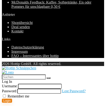
McDonalds Feedback: Kaffee, Softgetränke, Eis oder
Pommes für unschlagbare 0,50 €
Anbieter
Shopübersicht
Deal senden
Kontakt
Links
Datenschutzerklärung
Impressum
FAQ – Interessantes über hottip
2026 Hottip GmbH. All rights reserved.
Log In
Username
Password
Lost Password?
Remember me
Login