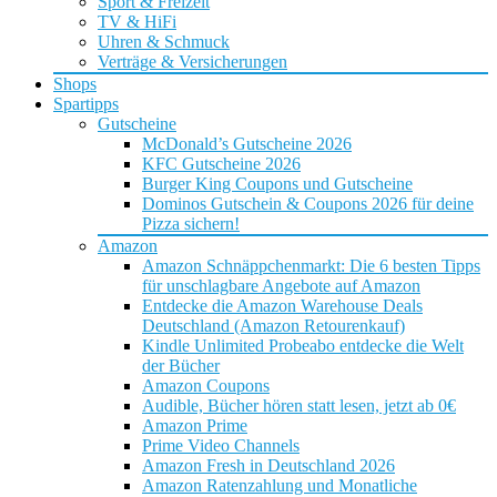
Sport & Freizeit
TV & HiFi
Uhren & Schmuck
Verträge & Versicherungen
Shops
Spartipps
Gutscheine
McDonald’s Gutscheine 2026
KFC Gutscheine 2026
Burger King Coupons und Gutscheine
Dominos Gutschein & Coupons 2026 für deine
Pizza sichern!
Amazon
Amazon Schnäppchenmarkt: Die 6 besten Tipps
für unschlagbare Angebote auf Amazon
Entdecke die Amazon Warehouse Deals
Deutschland (Amazon Retourenkauf)
Kindle Unlimited Probeabo entdecke die Welt
der Bücher
Amazon Coupons
Audible, Bücher hören statt lesen, jetzt ab 0€
Amazon Prime
Prime Video Channels
Amazon Fresh in Deutschland 2026
Amazon Ratenzahlung und Monatliche