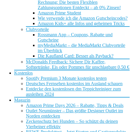
Rechnung: Die besten Flexiblen
Zahlungsoptionen Entdeckt – ab 0% Zinsen!
Amazon Prime Student
Wie verwende ich die Amazon Gutscheincodes?
Amazon Kids+ alle Infos und geheimen Tricks
Clubvorteile
Rossmann App – Coupons, Rabatte und
Gutscheine
myMediaMarkt – die MediaMarkt Clubvorteile
im Überblick
Die Kaufland Card: Besser als Payback?
McDonalds Feedback: Sichere Dir Kaffee,
Softgetränke, Eis oder Pommes für unschlagbare 0,50 €
Kostenlos
Spotify Premium 3 Monate kostenlos testen
Deutsches Fernsehen kostenlos im Ausland schauen
Entdecke den kostenlosen dm Teppichreiniger zum
ausleihen 2024
Magazin
Amazon Prime Days 2026 – Rabatte, Tipps & Deals
Outlet Neumünster – Das größte Designer Outlet im
Norden entdecken
Zeckenschutz bei Hunden – So schützt du deinen
Vierbeiner effektiv
REWE Produkttest – Jetzt Starten und Gratisprodukte