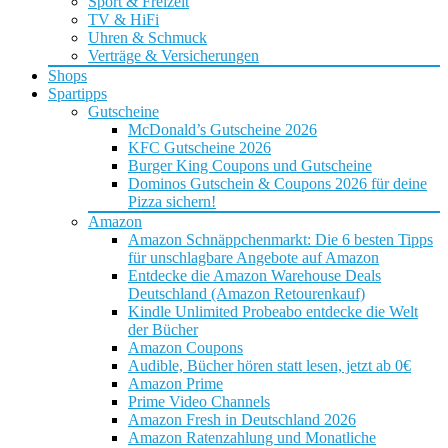
Sport & Freizeit
TV & HiFi
Uhren & Schmuck
Verträge & Versicherungen
Shops
Spartipps
Gutscheine
McDonald’s Gutscheine 2026
KFC Gutscheine 2026
Burger King Coupons und Gutscheine
Dominos Gutschein & Coupons 2026 für deine
Pizza sichern!
Amazon
Amazon Schnäppchenmarkt: Die 6 besten Tipps
für unschlagbare Angebote auf Amazon
Entdecke die Amazon Warehouse Deals
Deutschland (Amazon Retourenkauf)
Kindle Unlimited Probeabo entdecke die Welt
der Bücher
Amazon Coupons
Audible, Bücher hören statt lesen, jetzt ab 0€
Amazon Prime
Prime Video Channels
Amazon Fresh in Deutschland 2026
Amazon Ratenzahlung und Monatliche