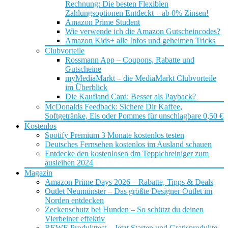
Rechnung: Die besten Flexiblen
Zahlungsoptionen Entdeckt – ab 0% Zinsen!
Amazon Prime Student
Wie verwende ich die Amazon Gutscheincodes?
Amazon Kids+ alle Infos und geheimen Tricks
Clubvorteile
Rossmann App – Coupons, Rabatte und
Gutscheine
myMediaMarkt – die MediaMarkt Clubvorteile
im Überblick
Die Kaufland Card: Besser als Payback?
McDonalds Feedback: Sichere Dir Kaffee,
Softgetränke, Eis oder Pommes für unschlagbare 0,50 €
Kostenlos
Spotify Premium 3 Monate kostenlos testen
Deutsches Fernsehen kostenlos im Ausland schauen
Entdecke den kostenlosen dm Teppichreiniger zum
ausleihen 2024
Magazin
Amazon Prime Days 2026 – Rabatte, Tipps & Deals
Outlet Neumünster – Das größte Designer Outlet im
Norden entdecken
Zeckenschutz bei Hunden – So schützt du deinen
Vierbeiner effektiv
REWE Produkttest – Jetzt Starten und Gratisprodukte