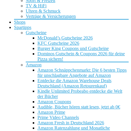
Sport & Freizeit
TV & HiFi
Uhren & Schmuck
Verträge & Versicherungen
Shops
Spartipps
Gutscheine
McDonald’s Gutscheine 2026
KFC Gutscheine 2026
Burger King Coupons und Gutscheine
Dominos Gutschein & Coupons 2026 für deine
Pizza sichern!
Amazon
Amazon Schnäppchenmarkt: Die 6 besten Tipps
für unschlagbare Angebote auf Amazon
Entdecke die Amazon Warehouse Deals
Deutschland (Amazon Retourenkauf)
Kindle Unlimited Probeabo entdecke die Welt
der Bücher
Amazon Coupons
Audible, Bücher hören statt lesen, jetzt ab 0€
Amazon Prime
Prime Video Channels
Amazon Fresh in Deutschland 2026
Amazon Ratenzahlung und Monatliche