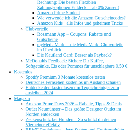
Rechnung: Die besten Flexiblen
Zahlungsoptionen Entdeckt – ab 0% Zinsen!
Amazon Prime Student
Wie verwende ich die Amazon Gutscheincodes?
Amazon Kids+ alle Infos und geheimen Tricks
Clubvorteile
Rossmann App – Coupons, Rabatte und
Gutscheine
myMediaMarkt – die MediaMarkt Clubvorteile
im Überblick
Die Kaufland Card: Besser als Payback?
McDonalds Feedback: Sichere Dir Kaffee,
Softgetränke, Eis oder Pommes für unschlagbare 0,50 €
Kostenlos
Spotify Premium 3 Monate kostenlos testen
Deutsches Fernsehen kostenlos im Ausland schauen
Entdecke den kostenlosen dm Teppichreiniger zum
ausleihen 2024
Magazin
Amazon Prime Days 2026 – Rabatte, Tipps & Deals
Outlet Neumünster – Das größte Designer Outlet im
Norden entdecken
Zeckenschutz bei Hunden – So schützt du deinen
Vierbeiner effektiv
REWE Produkttest – Jetzt Starten und Gratisprodukte