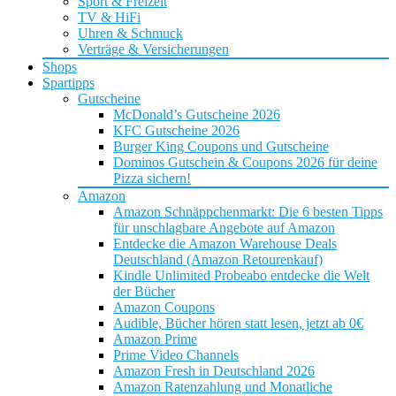
Sport & Freizeit
TV & HiFi
Uhren & Schmuck
Verträge & Versicherungen
Shops
Spartipps
Gutscheine
McDonald’s Gutscheine 2026
KFC Gutscheine 2026
Burger King Coupons und Gutscheine
Dominos Gutschein & Coupons 2026 für deine
Pizza sichern!
Amazon
Amazon Schnäppchenmarkt: Die 6 besten Tipps
für unschlagbare Angebote auf Amazon
Entdecke die Amazon Warehouse Deals
Deutschland (Amazon Retourenkauf)
Kindle Unlimited Probeabo entdecke die Welt
der Bücher
Amazon Coupons
Audible, Bücher hören statt lesen, jetzt ab 0€
Amazon Prime
Prime Video Channels
Amazon Fresh in Deutschland 2026
Amazon Ratenzahlung und Monatliche