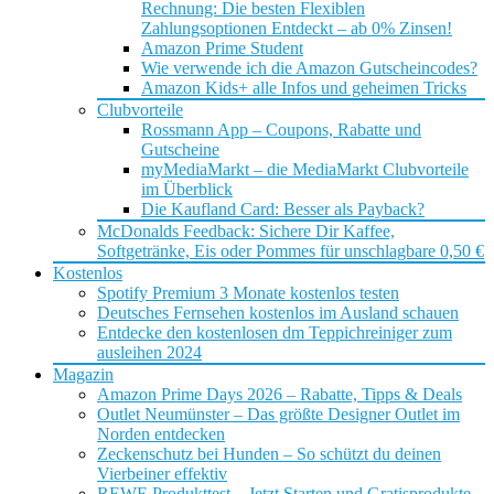
Rechnung: Die besten Flexiblen
Zahlungsoptionen Entdeckt – ab 0% Zinsen!
Amazon Prime Student
Wie verwende ich die Amazon Gutscheincodes?
Amazon Kids+ alle Infos und geheimen Tricks
Clubvorteile
Rossmann App – Coupons, Rabatte und
Gutscheine
myMediaMarkt – die MediaMarkt Clubvorteile
im Überblick
Die Kaufland Card: Besser als Payback?
McDonalds Feedback: Sichere Dir Kaffee,
Softgetränke, Eis oder Pommes für unschlagbare 0,50 €
Kostenlos
Spotify Premium 3 Monate kostenlos testen
Deutsches Fernsehen kostenlos im Ausland schauen
Entdecke den kostenlosen dm Teppichreiniger zum
ausleihen 2024
Magazin
Amazon Prime Days 2026 – Rabatte, Tipps & Deals
Outlet Neumünster – Das größte Designer Outlet im
Norden entdecken
Zeckenschutz bei Hunden – So schützt du deinen
Vierbeiner effektiv
REWE Produkttest – Jetzt Starten und Gratisprodukte