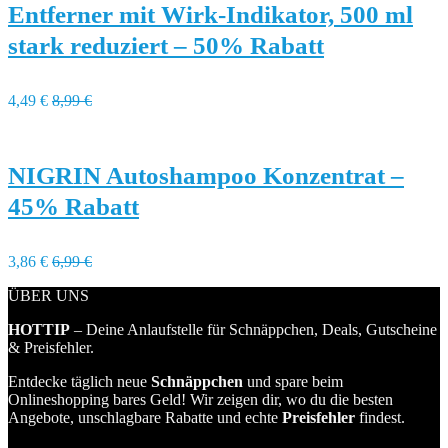
Entferner mit Wirk-Indikator, 500 ml
stark reduziert – 50% Rabatt
4,49 €
8,99 €
NIGRIN Autoshampoo Konzentrat –
45% Rabatt
3,86 €
6,99 €
ÜBER UNS
HOTTIP
– Deine Anlaufstelle für Schnäppchen, Deals, Gutscheine
& Preisfehler.
Entdecke täglich neue
Schnäppchen
und spare beim
Onlineshopping bares Geld! Wir zeigen dir, wo du die besten
Angebote, unschlagbare Rabatte und echte
Preisfehler
findest.