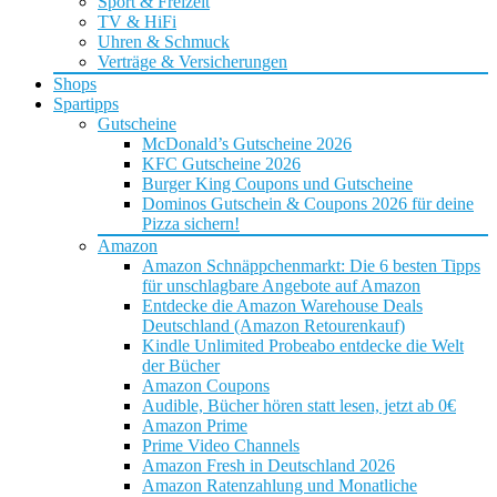
Sport & Freizeit
TV & HiFi
Uhren & Schmuck
Verträge & Versicherungen
Shops
Spartipps
Gutscheine
McDonald’s Gutscheine 2026
KFC Gutscheine 2026
Burger King Coupons und Gutscheine
Dominos Gutschein & Coupons 2026 für deine
Pizza sichern!
Amazon
Amazon Schnäppchenmarkt: Die 6 besten Tipps
für unschlagbare Angebote auf Amazon
Entdecke die Amazon Warehouse Deals
Deutschland (Amazon Retourenkauf)
Kindle Unlimited Probeabo entdecke die Welt
der Bücher
Amazon Coupons
Audible, Bücher hören statt lesen, jetzt ab 0€
Amazon Prime
Prime Video Channels
Amazon Fresh in Deutschland 2026
Amazon Ratenzahlung und Monatliche