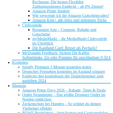
Rechnung: Die besten Flexiblen
Zahlungsoptionen Entdeckt – ab 0% Zinsen!
Amazon Prime Student
Wie verwende ich die Amazon Gutscheincodes?
Amazon Kids+ alle Infos und geheimen Tricks
Clubvorteile
Rossmann App – Coupons, Rabatte und
Gutscheine
myMediaMarkt – die MediaMarkt Clubvorteile
im Überblick
Die Kaufland Card: Besser als Payback?
McDonalds Feedback: Sichere Dir Kaffee,
Softgetränke, Eis oder Pommes für unschlagbare 0,50 €
Kostenlos
Spotify Premium 3 Monate kostenlos testen
Deutsches Fernsehen kostenlos im Ausland schauen
Entdecke den kostenlosen dm Teppichreiniger zum
ausleihen 2024
Magazin
Amazon Prime Days 2026 – Rabatte, Tipps & Deals
Outlet Neumünster – Das größte Designer Outlet im
Norden entdecken
Zeckenschutz bei Hunden – So schützt du deinen
Vierbeiner effektiv
REWE Produkttest – Jetzt Starten und Gratisprodukte