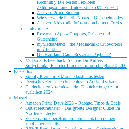
Rechnung: Die besten Flexiblen
Zahlungsoptionen Entdeckt – ab 0% Zinsen!
Amazon Prime Student
Wie verwende ich die Amazon Gutscheincodes?
Amazon Kids+ alle Infos und geheimen Tricks
Clubvorteile
Rossmann App – Coupons, Rabatte und
Gutscheine
myMediaMarkt – die MediaMarkt Clubvorteile
im Überblick
Die Kaufland Card: Besser als Payback?
McDonalds Feedback: Sichere Dir Kaffee,
Softgetränke, Eis oder Pommes für unschlagbare 0,50 €
Kostenlos
Spotify Premium 3 Monate kostenlos testen
Deutsches Fernsehen kostenlos im Ausland schauen
Entdecke den kostenlosen dm Teppichreiniger zum
ausleihen 2024
Magazin
Amazon Prime Days 2026 – Rabatte, Tipps & Deals
Outlet Neumünster – Das größte Designer Outlet im
Norden entdecken
Zeckenschutz bei Hunden – So schützt du deinen
Vierbeiner effektiv
REWE Produkttest – Jetzt Starten und Gratisprodukte