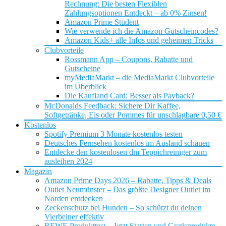
Rechnung: Die besten Flexiblen
Zahlungsoptionen Entdeckt – ab 0% Zinsen!
Amazon Prime Student
Wie verwende ich die Amazon Gutscheincodes?
Amazon Kids+ alle Infos und geheimen Tricks
Clubvorteile
Rossmann App – Coupons, Rabatte und
Gutscheine
myMediaMarkt – die MediaMarkt Clubvorteile
im Überblick
Die Kaufland Card: Besser als Payback?
McDonalds Feedback: Sichere Dir Kaffee,
Softgetränke, Eis oder Pommes für unschlagbare 0,50 €
Kostenlos
Spotify Premium 3 Monate kostenlos testen
Deutsches Fernsehen kostenlos im Ausland schauen
Entdecke den kostenlosen dm Teppichreiniger zum
ausleihen 2024
Magazin
Amazon Prime Days 2026 – Rabatte, Tipps & Deals
Outlet Neumünster – Das größte Designer Outlet im
Norden entdecken
Zeckenschutz bei Hunden – So schützt du deinen
Vierbeiner effektiv
REWE Produkttest – Jetzt Starten und Gratisprodukte