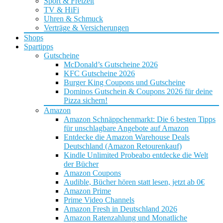
Sport & Freizeit
TV & HiFi
Uhren & Schmuck
Verträge & Versicherungen
Shops
Spartipps
Gutscheine
McDonald’s Gutscheine 2026
KFC Gutscheine 2026
Burger King Coupons und Gutscheine
Dominos Gutschein & Coupons 2026 für deine
Pizza sichern!
Amazon
Amazon Schnäppchenmarkt: Die 6 besten Tipps
für unschlagbare Angebote auf Amazon
Entdecke die Amazon Warehouse Deals
Deutschland (Amazon Retourenkauf)
Kindle Unlimited Probeabo entdecke die Welt
der Bücher
Amazon Coupons
Audible, Bücher hören statt lesen, jetzt ab 0€
Amazon Prime
Prime Video Channels
Amazon Fresh in Deutschland 2026
Amazon Ratenzahlung und Monatliche