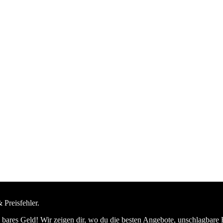
 Preisfehler.
bares Geld! Wir zeigen dir, wo du die besten Angebote, unschlagbare 