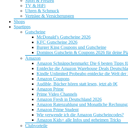
Sport & Freizeit
TV & HiFi
Uhren & Schmuck
Verträge & Versicherungen
Shops
Spartipps
Gutscheine
McDonald’s Gutscheine 2026
KFC Gutscheine 2026
Burger King Coupons und Gutscheine
Dominos Gutschein & Coupons 2026 für deine Piz
Amazon
Amazon Schnäppchenmarkt: Die 6 besten Tipps f
Entdecke die Amazon Warehouse Deals Deutschl
Kindle Unlimited Probeabo entdecke die Welt der
Amazon Coupons
Audible, Bücher hören statt lesen, jetzt ab 0€
Amazon Prime
Prime Video Channels
Amazon Fresh in Deutschland 2026
Amazon Ratenzahlung und Monatliche Rechnung: D
Amazon Prime Student
Wie verwende ich die Amazon Gutscheincodes?
Amazon Kids+ alle Infos und geheimen Tricks
Clubvorteile