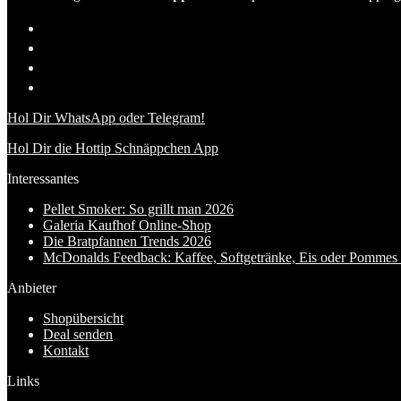
Hol Dir WhatsApp oder Telegram!
Hol Dir die Hottip Schnäppchen App
Interessantes
Pellet Smoker: So grillt man 2026
Galeria Kaufhof Online-Shop
Die Bratpfannen Trends 2026
McDonalds Feedback: Kaffee, Softgetränke, Eis oder Pommes f
Anbieter
Shopübersicht
Deal senden
Kontakt
Links