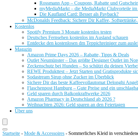
Rossmann App – Coupons, Rabatte und Gutschei
myMediaMarkt – die MediaMarkt Clubvorteile im
Die Kaufland Card: Besser als Payback?
McDonalds Feedback: Sichere Dir Kaffee, Softgetränke,
Kostenlos
Spotify Premium 3 Monate kostenlos testen
Deutsches Fernsehen kostenlos im Ausland schauen
Entdecke den kostenlosen dm Teppichreiniger zum ausle
Magazin
Amazon Prime Days 2026 – Rabatte, Tipps & Deals
Outlet Neumünster – Das größte Designer Outlet im No
Zeckenschutz bei Hunden – So schützt du deinen Vierbei
REWE Produkttest – Jetzt Starten und Gratisprodukte si
Sodastream Sirup ohne Zucker im Überblick
Sichere Dir das beste Kaffeevollautomat Delonghi Ange
Flaschenpost Hamburg – Gute Preise und ein unschlagba
Geld sparen durch Balkonkraftwerke 2026
Amazon Pharmacy in Deutschland ab 2026 ?
Weihnachten 2026: Geld sparen an den Feiertagen
Über uns
Startseite
-
Mode & Accessoires
-
Sommerliches Kleid in verschieden