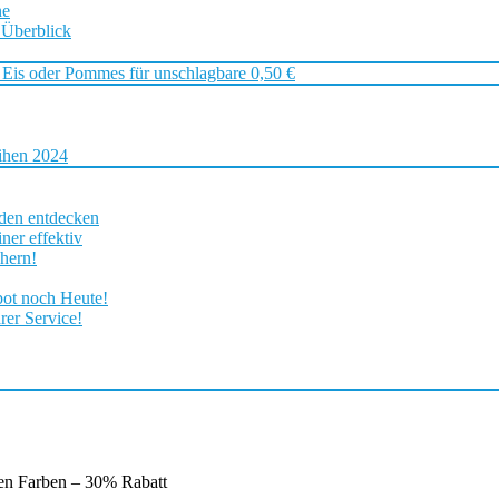
ne
 Überblick
 Eis oder Pommes für unschlagbare 0,50 €
ihen 2024
rden entdecken
ner effektiv
chern!
bot noch Heute!
rer Service!
en Farben – 30% Rabatt