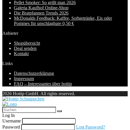
Pellet Smoker: So grillt man 2026
Galeria Kaufhof Online-Shop
Die Bratpfannen Trends 2026
McDonalds Feedback: Kaffee, Softgetränke, Eis oder
Pommes für unschlagbare 0,50 €
Anbieter
Shopübersicht
Deal senden
Kontakt
Links
Datenschutzerklärung
Impressum
FAQ – Interessantes über hottip
2026 Hottip GmbH. All rights reserved.
Log In
Username
Password
Lost Password?