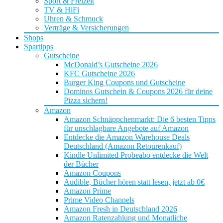
Sport & Freizeit
TV & HiFi
Uhren & Schmuck
Verträge & Versicherungen
Shops
Spartipps
Gutscheine
McDonald’s Gutscheine 2026
KFC Gutscheine 2026
Burger King Coupons und Gutscheine
Dominos Gutschein & Coupons 2026 für deine
Pizza sichern!
Amazon
Amazon Schnäppchenmarkt: Die 6 besten Tipps
für unschlagbare Angebote auf Amazon
Entdecke die Amazon Warehouse Deals
Deutschland (Amazon Retourenkauf)
Kindle Unlimited Probeabo entdecke die Welt
der Bücher
Amazon Coupons
Audible, Bücher hören statt lesen, jetzt ab 0€
Amazon Prime
Prime Video Channels
Amazon Fresh in Deutschland 2026
Amazon Ratenzahlung und Monatliche