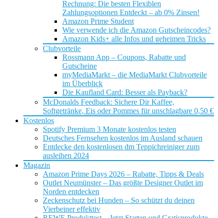
Rechnung: Die besten Flexiblen
Zahlungsoptionen Entdeckt – ab 0% Zinsen!
Amazon Prime Student
Wie verwende ich die Amazon Gutscheincodes?
Amazon Kids+ alle Infos und geheimen Tricks
Clubvorteile
Rossmann App – Coupons, Rabatte und
Gutscheine
myMediaMarkt – die MediaMarkt Clubvorteile
im Überblick
Die Kaufland Card: Besser als Payback?
McDonalds Feedback: Sichere Dir Kaffee,
Softgetränke, Eis oder Pommes für unschlagbare 0,50 €
Kostenlos
Spotify Premium 3 Monate kostenlos testen
Deutsches Fernsehen kostenlos im Ausland schauen
Entdecke den kostenlosen dm Teppichreiniger zum
ausleihen 2024
Magazin
Amazon Prime Days 2026 – Rabatte, Tipps & Deals
Outlet Neumünster – Das größte Designer Outlet im
Norden entdecken
Zeckenschutz bei Hunden – So schützt du deinen
Vierbeiner effektiv
REWE Produkttest – Jetzt Starten und Gratisprodukte