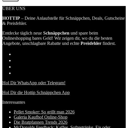
ÜBER UNS
HOTTIP
– Deine Anlaufstelle für Schnäppchen, Deals, Gutscheine
& Preisfehler.
Entdecke täglich neue
Schnäppchen
und spare beim
Onlineshopping bares Geld! Wir zeigen dir, wo du die besten
Angebote, unschlagbare Rabatte und echte
Preisfehler
findest.
Hol Dir WhatsApp oder Telegram!
Hol Dir die Hottip Schnäppchen App
Interessantes
Pellet Smoker: So grillt man 2026
Galeria Kaufhof Online-Shop
Die Bratpfannen Trends 2026
McDonalds Feedback: Kaffee, Softgetränke, Eis oder