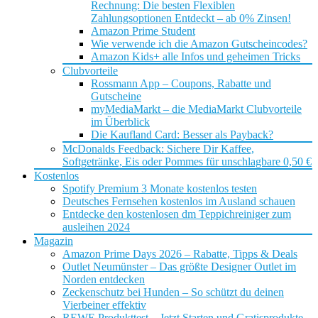
Rechnung: Die besten Flexiblen
Zahlungsoptionen Entdeckt – ab 0% Zinsen!
Amazon Prime Student
Wie verwende ich die Amazon Gutscheincodes?
Amazon Kids+ alle Infos und geheimen Tricks
Clubvorteile
Rossmann App – Coupons, Rabatte und
Gutscheine
myMediaMarkt – die MediaMarkt Clubvorteile
im Überblick
Die Kaufland Card: Besser als Payback?
McDonalds Feedback: Sichere Dir Kaffee,
Softgetränke, Eis oder Pommes für unschlagbare 0,50 €
Kostenlos
Spotify Premium 3 Monate kostenlos testen
Deutsches Fernsehen kostenlos im Ausland schauen
Entdecke den kostenlosen dm Teppichreiniger zum
ausleihen 2024
Magazin
Amazon Prime Days 2026 – Rabatte, Tipps & Deals
Outlet Neumünster – Das größte Designer Outlet im
Norden entdecken
Zeckenschutz bei Hunden – So schützt du deinen
Vierbeiner effektiv
REWE Produkttest – Jetzt Starten und Gratisprodukte