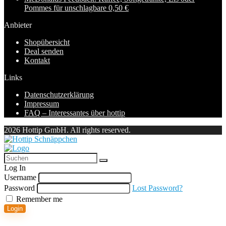
Pommes für unschlagbare 0,50 €
Anbieter
Shopübersicht
Deal senden
Kontakt
Links
Datenschutzerklärung
Impressum
FAQ – Interessantes über hottip
2026 Hottip GmbH. All rights reserved.
Log In
Username
Password
Lost Password?
Remember me
Login