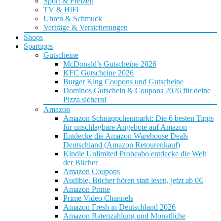
Sport & Freizeit
TV & HiFi
Uhren & Schmuck
Verträge & Versicherungen
Shops
Spartipps
Gutscheine
McDonald’s Gutscheine 2026
KFC Gutscheine 2026
Burger King Coupons und Gutscheine
Dominos Gutschein & Coupons 2026 für deine
Pizza sichern!
Amazon
Amazon Schnäppchenmarkt: Die 6 besten Tipps
für unschlagbare Angebote auf Amazon
Entdecke die Amazon Warehouse Deals
Deutschland (Amazon Retourenkauf)
Kindle Unlimited Probeabo entdecke die Welt
der Bücher
Amazon Coupons
Audible, Bücher hören statt lesen, jetzt ab 0€
Amazon Prime
Prime Video Channels
Amazon Fresh in Deutschland 2026
Amazon Ratenzahlung und Monatliche