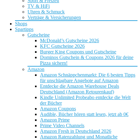
Sport & Freizeit
TV & HiFi
Uhren & Schmuck
Verträge & Versicherungen
Shops
Spartipps
Gutscheine
McDonald’s Gutscheine 2026
KFC Gutscheine 2026
Burger King Coupons und Gutscheine
Dominos Gutschein & Coupons 2026 für deine
Pizza sichern!
Amazon
Amazon Schnäppchenmarkt: Die 6 besten Tipps
für unschlagbare Angebote auf Amazon
Entdecke die Amazon Warehouse Deals
Deutschland (Amazon Retourenkauf)
Kindle Unlimited Probeabo entdecke die Welt
der Bücher
Amazon Coupons
Audible, Bücher hören statt lesen, jetzt ab 0€
Amazon Prime
Prime Video Channels
Amazon Fresh in Deutschland 2026
Amazon Ratenzahlung und Monatliche