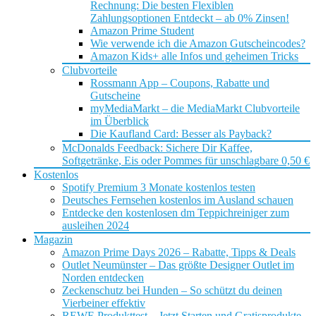
Rechnung: Die besten Flexiblen
Zahlungsoptionen Entdeckt – ab 0% Zinsen!
Amazon Prime Student
Wie verwende ich die Amazon Gutscheincodes?
Amazon Kids+ alle Infos und geheimen Tricks
Clubvorteile
Rossmann App – Coupons, Rabatte und
Gutscheine
myMediaMarkt – die MediaMarkt Clubvorteile
im Überblick
Die Kaufland Card: Besser als Payback?
McDonalds Feedback: Sichere Dir Kaffee,
Softgetränke, Eis oder Pommes für unschlagbare 0,50 €
Kostenlos
Spotify Premium 3 Monate kostenlos testen
Deutsches Fernsehen kostenlos im Ausland schauen
Entdecke den kostenlosen dm Teppichreiniger zum
ausleihen 2024
Magazin
Amazon Prime Days 2026 – Rabatte, Tipps & Deals
Outlet Neumünster – Das größte Designer Outlet im
Norden entdecken
Zeckenschutz bei Hunden – So schützt du deinen
Vierbeiner effektiv
REWE Produkttest – Jetzt Starten und Gratisprodukte