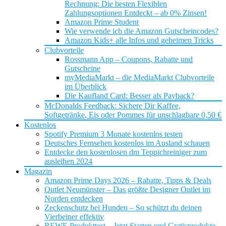
Rechnung: Die besten Flexiblen
Zahlungsoptionen Entdeckt – ab 0% Zinsen!
Amazon Prime Student
Wie verwende ich die Amazon Gutscheincodes?
Amazon Kids+ alle Infos und geheimen Tricks
Clubvorteile
Rossmann App – Coupons, Rabatte und
Gutscheine
myMediaMarkt – die MediaMarkt Clubvorteile
im Überblick
Die Kaufland Card: Besser als Payback?
McDonalds Feedback: Sichere Dir Kaffee,
Softgetränke, Eis oder Pommes für unschlagbare 0,50 €
Kostenlos
Spotify Premium 3 Monate kostenlos testen
Deutsches Fernsehen kostenlos im Ausland schauen
Entdecke den kostenlosen dm Teppichreiniger zum
ausleihen 2024
Magazin
Amazon Prime Days 2026 – Rabatte, Tipps & Deals
Outlet Neumünster – Das größte Designer Outlet im
Norden entdecken
Zeckenschutz bei Hunden – So schützt du deinen
Vierbeiner effektiv
REWE Produkttest – Jetzt Starten und Gratisprodukte