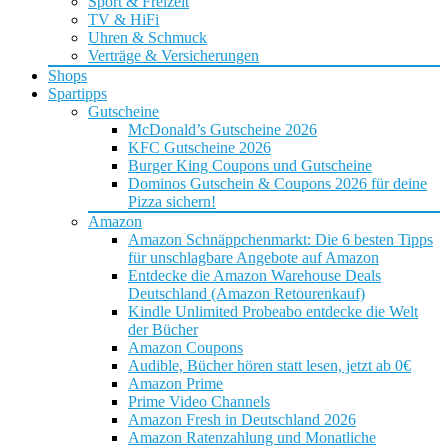
Sport & Freizeit
TV & HiFi
Uhren & Schmuck
Verträge & Versicherungen
Shops
Spartipps
Gutscheine
McDonald’s Gutscheine 2026
KFC Gutscheine 2026
Burger King Coupons und Gutscheine
Dominos Gutschein & Coupons 2026 für deine
Pizza sichern!
Amazon
Amazon Schnäppchenmarkt: Die 6 besten Tipps
für unschlagbare Angebote auf Amazon
Entdecke die Amazon Warehouse Deals
Deutschland (Amazon Retourenkauf)
Kindle Unlimited Probeabo entdecke die Welt
der Bücher
Amazon Coupons
Audible, Bücher hören statt lesen, jetzt ab 0€
Amazon Prime
Prime Video Channels
Amazon Fresh in Deutschland 2026
Amazon Ratenzahlung und Monatliche