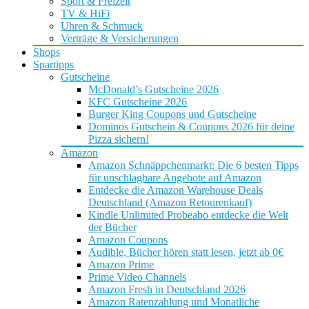
Sport & Freizeit
TV & HiFi
Uhren & Schmuck
Verträge & Versicherungen
Shops
Spartipps
Gutscheine
McDonald’s Gutscheine 2026
KFC Gutscheine 2026
Burger King Coupons und Gutscheine
Dominos Gutschein & Coupons 2026 für deine
Pizza sichern!
Amazon
Amazon Schnäppchenmarkt: Die 6 besten Tipps
für unschlagbare Angebote auf Amazon
Entdecke die Amazon Warehouse Deals
Deutschland (Amazon Retourenkauf)
Kindle Unlimited Probeabo entdecke die Welt
der Bücher
Amazon Coupons
Audible, Bücher hören statt lesen, jetzt ab 0€
Amazon Prime
Prime Video Channels
Amazon Fresh in Deutschland 2026
Amazon Ratenzahlung und Monatliche