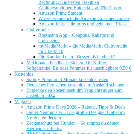
Rechnung: Die besten Flexiblen
Zahlungsoptionen Entdeckt – ab 0% Zinsen!
Amazon Prime Student
Wie verwende ich die Amazon Gutscheincodes?
Amazon Kids+ alle Infos und geheimen Tricks
Clubvorteile
Rossmann App – Coupons, Rabatte und
Gutscheine
myMediaMarkt – die MediaMarkt Clubvorteile
im Überblick
Die Kaufland Card: Besser als Payback?
McDonalds Feedback: Sichere Dir Kaffee,
Softgetränke, Eis oder Pommes für unschlagbare 0,50 €
Kostenlos
Spotify Premium 3 Monate kostenlos testen
Deutsches Fernsehen kostenlos im Ausland schauen
Entdecke den kostenlosen dm Teppichreiniger zum
ausleihen 2024
Magazin
Amazon Prime Days 2026 – Rabatte, Tipps & Deals
Outlet Neumünster – Das größte Designer Outlet im
Norden entdecken
Zeckenschutz bei Hunden – So schützt du deinen
Vierbeiner effektiv
REWE Produkttest – Jetzt Starten und Gratisprodukte