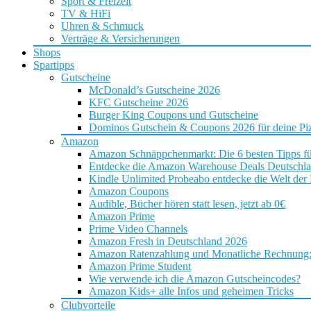
Sport & Freizeit
TV & HiFi
Uhren & Schmuck
Verträge & Versicherungen
Shops
Spartipps
Gutscheine
McDonald’s Gutscheine 2026
KFC Gutscheine 2026
Burger King Coupons und Gutscheine
Dominos Gutschein & Coupons 2026 für deine Piz
Amazon
Amazon Schnäppchenmarkt: Die 6 besten Tipps f
Entdecke die Amazon Warehouse Deals Deutschl
Kindle Unlimited Probeabo entdecke die Welt der
Amazon Coupons
Audible, Bücher hören statt lesen, jetzt ab 0€
Amazon Prime
Prime Video Channels
Amazon Fresh in Deutschland 2026
Amazon Ratenzahlung und Monatliche Rechnung: D
Amazon Prime Student
Wie verwende ich die Amazon Gutscheincodes?
Amazon Kids+ alle Infos und geheimen Tricks
Clubvorteile