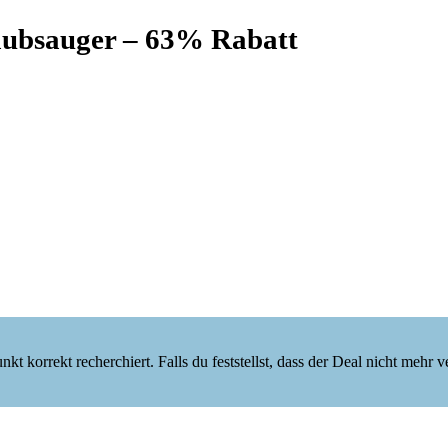
taubsauger – 63% Rabatt
korrekt recherchiert. Falls du feststellst, dass der Deal nicht mehr verf