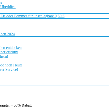
ne
 Überblick
 Eis oder Pommes für unschlagbare 0,50 €
ihen 2024
rden entdecken
ner effektiv
chern!
bot noch Heute!
rer Service!
bsauger – 63% Rabatt