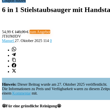
Coupon nutzen
6 in 1 Stielstaubsauger mit Hands
54,99 €
149,99 €
zum Angebot
JTHJMJDV
Manuel
27. Oktober 2025
114
0
Hinweis:
Dieser Beitrag wurde am 27. Oktober 2025 veröffentlicht.
Die Informationen zu Preis und Verfügbarkeit waren zu diesem Zeitpunkt 
einem
Kommentar
mit.
🤩Für eine gründliche Reinigung🤩