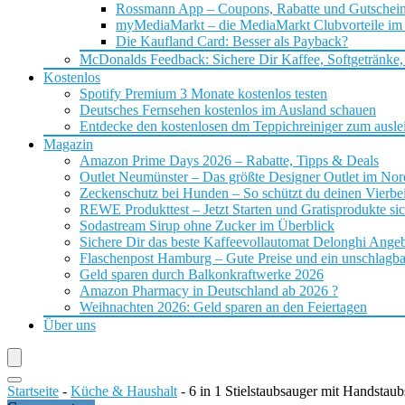
Rossmann App – Coupons, Rabatte und Gutschei
myMediaMarkt – die MediaMarkt Clubvorteile im
Die Kaufland Card: Besser als Payback?
McDonalds Feedback: Sichere Dir Kaffee, Softgetränke,
Kostenlos
Spotify Premium 3 Monate kostenlos testen
Deutsches Fernsehen kostenlos im Ausland schauen
Entdecke den kostenlosen dm Teppichreiniger zum ausle
Magazin
Amazon Prime Days 2026 – Rabatte, Tipps & Deals
Outlet Neumünster – Das größte Designer Outlet im No
Zeckenschutz bei Hunden – So schützt du deinen Vierbei
REWE Produkttest – Jetzt Starten und Gratisprodukte si
Sodastream Sirup ohne Zucker im Überblick
Sichere Dir das beste Kaffeevollautomat Delonghi Ange
Flaschenpost Hamburg – Gute Preise und ein unschlagba
Geld sparen durch Balkonkraftwerke 2026
Amazon Pharmacy in Deutschland ab 2026 ?
Weihnachten 2026: Geld sparen an den Feiertagen
Über uns
Startseite
-
Küche & Haushalt
-
6 in 1 Stielstaubsauger mit Handstau